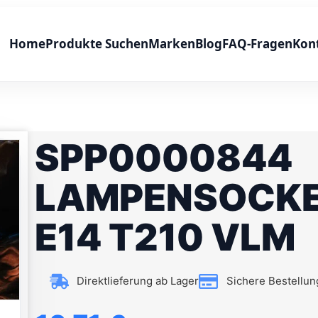
Home
Produkte Suchen
Marken
Blog
FAQ-Fragen
Kon
SPP0000844
LAMPENSOCKEL
E14 T210 VLM
Direktlieferung ab Lager
Sichere Bestellun