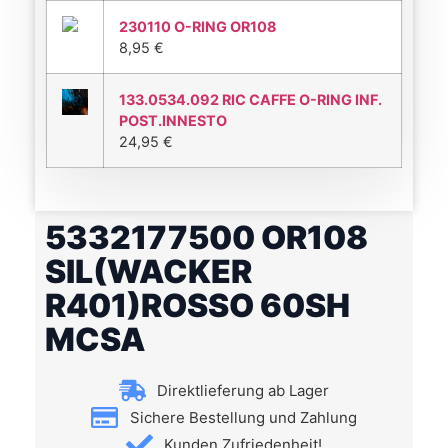
230110 O-RING OR108
8,95
€
133.0534.092 RIC CAFFE O-RING INF.
POST.INNESTO
24,95
€
5332177500 OR108
SIL(WACKER
R401)ROSSO 60SH
MCSA
Direktlieferung ab Lager
Sichere Bestellung und Zahlung
Kunden Zufriedenheit!