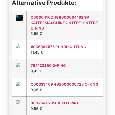
Alternative Produkte:
C00664162 488000664162 SP
KAFFEEMASCHINE UNTERE HINTERE
O-RING
5,95
€
4055067575 RUNDDICHTUNG
11,45
€
754132360 O-RING
9,45
€
C00333469 482000000728 O-RING
9,95
€
88026415 350838 O-RING
9,95
€