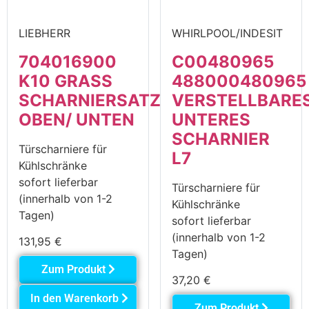
LIEBHERR
WHIRLPOOL/INDESIT
704016900
C00480965
K10 GRASS
488000480965
SCHARNIERSATZ
VERSTELLBARE
OBEN/ UNTEN
UNTERES
SCHARNIER
Türscharniere für
L7
Kühlschränke
sofort lieferbar
Türscharniere für
(innerhalb von 1-2
Kühlschränke
Tagen)
sofort lieferbar
(innerhalb von 1-2
131,95
€
Tagen)
Zum Produkt
37,20
€
In den Warenkorb
Zum Produkt