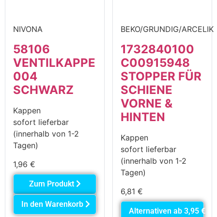
NIVONA
BEKO/GRUNDIG/ARCELIK
58106
1732840100
VENTILKAPPE
C00915948
004
STOPPER FÜR
SCHWARZ
SCHIENE
VORNE &
Kappen
HINTEN
sofort lieferbar
(innerhalb von 1-2
Kappen
Tagen)
sofort lieferbar
(innerhalb von 1-2
1,96
€
Tagen)
Zum Produkt
6,81
€
In den Warenkorb
Alternativen ab
3,95
€