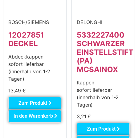
BOSCH/SIEMENS
DELONGHI
12027851
5332227400
DECKEL
SCHWARZER
EINSTELLSTIFT
Abdeckkappen
(PA)
sofort lieferbar
MCSAINOX
(innerhalb von 1-2
Tagen)
Kappen
sofort lieferbar
13,49
€
(innerhalb von 1-2
Zum Produkt
Tagen)
In den Warenkorb
3,21
€
Zum Produkt