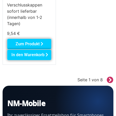
Verschlusskappen
sofort lieferbar
(innerhalb von 1-2
Tagen)
9,54
€
Zum Produkt
In den Warenkorb
Seite 1 von 8
NM-Mobile
Ihr zuverlässiger Ersatzteilshop für Smartphones,