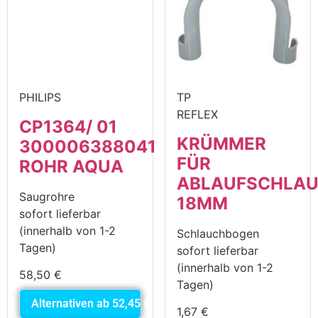
PHILIPS
TP
REFLEX
CP1364/ 01
KRÜMMER
300006388041
FÜR
ROHR AQUA
ABLAUFSCHLA
Saugrohre
18MM
sofort lieferbar
(innerhalb von 1-2
Schlauchbogen
Tagen)
sofort lieferbar
(innerhalb von 1-2
58,50
€
Tagen)
Alternativen ab
52,45
€
1,67
€