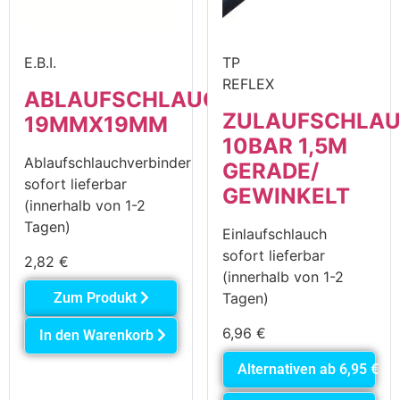
E.B.I.
TP
REFLEX
ABLAUFSCHLAUCHVERBINDER
ZULAUFSCHLA
19MMX19MM
10BAR 1,5M
Ablaufschlauchverbinder
GERADE/
sofort lieferbar
GEWINKELT
(innerhalb von 1-2
Tagen)
Einlaufschlauch
sofort lieferbar
2,82
€
(innerhalb von 1-2
Zum Produkt
Tagen)
6,96
€
In den Warenkorb
Alternativen ab
6,95
€