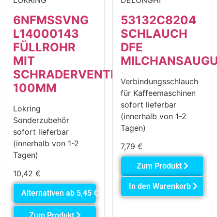
6NFMSSVNG
53132C8204
L14000143
SCHLAUCH
FÜLLROHR
DFE
MIT
MILCHANSAUG
SCHRADERVENTIL,
Verbindungsschlauch
100MM
für Kaffeemaschinen
sofort lieferbar
Lokring
(innerhalb von 1-2
Sonderzubehör
Tagen)
sofort lieferbar
(innerhalb von 1-2
7,79
€
Tagen)
Zum Produkt
10,42
€
In den Warenkorb
Alternativen ab
5,45
€
Zum Produkt